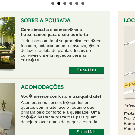
Com simpatia e compet�ncia
trabalhamos para o seu conforto!
Tudo isso com total seguran�a, em �rea
fechada, estacionamento privativo, �rea
de lazer repleta de plantas, locais de
conviv�ncia e brinquedos para as
crian�as.
Voc� merece conforto e tranquilidade!
Acomodamos nossos h�spedes em
Telef
quartos com muito luxo e requinte que
primam pelo conforto e a qualidade. Uma
Ende
op��o bastante prazerosa para quem
Rua O
deseja relaxar antes de pegar a estrada!
Bairr
Panta