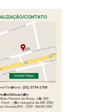
one/Tel�fono:
(51) 3734-1700
re�o/Ubicaci�n:
linto Pereira da Rosa, n� 385
o Farol - (�s margens da BR-290)
no Grande/RS - CEP: 96690-000